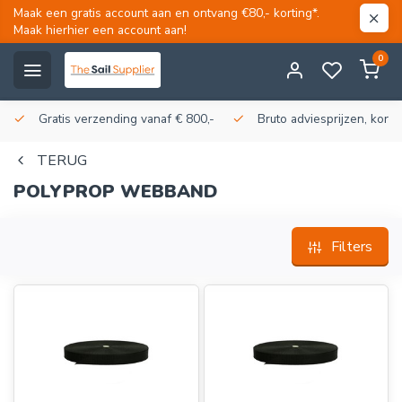
Maak een gratis account aan en ontvang €80,- korting*.
Maak hierhier een account aan!
0
Gratis verzending vanaf € 800,-
Bruto adviesprijzen, korti
TERUG
POLYPROP WEBBAND
Filters