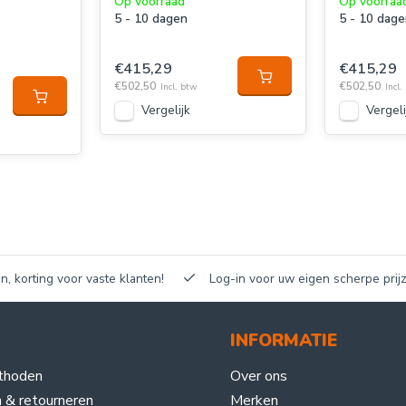
Op voorraad
Op voorraa
5 - 10 dagen
5 - 10 dag
€415,29
€415,29
€502,50
€502,50
Incl. btw
Incl.
Vergelijk
Vergeli
n, korting voor vaste klanten!
Log-in voor uw eigen scherpe prijz
INFORMATIE
thoden
Over ons
 & retourneren
Merken