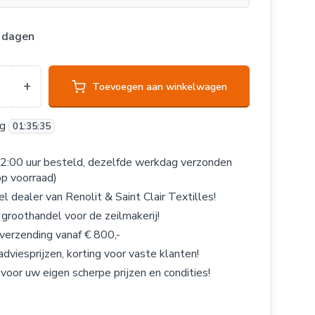
0 dagen
+
Toevoegen aan winkelwagen
og
01
:
35
:
35
2:00 uur besteld, dezelfde werkdag verzonden
op voorraad)
el dealer van Renolit & Saint Clair Textilles!
 groothandel voor de zeilmakerij!
 verzending vanaf € 800,-
adviesprijzen, korting voor vaste klanten!
 voor uw eigen scherpe prijzen en condities!