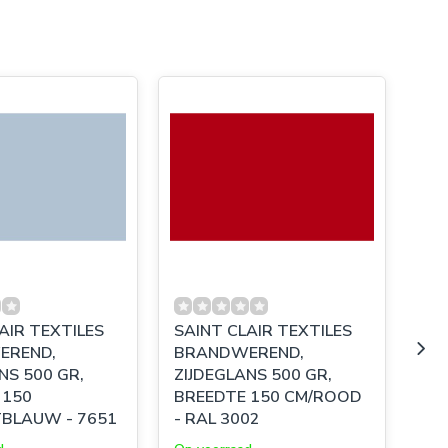
AIR TEXTILES
SAINT CLAIR TEXTILES
SA
EREND,
BRANDWEREND,
BR
NS 500 GR,
ZIJDEGLANS 500 GR,
ZI
 150
BREEDTE 150 CM/ROOD
BR
TBLAUW - 7651
- RAL 3002
CM
RA