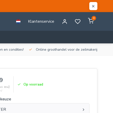
0
Klantenservice
n en condities!
Online groothandel voor de zeilmakerij!
Gr
9
Op voorraad
)
ncl. btw
 /
 keuze
TER