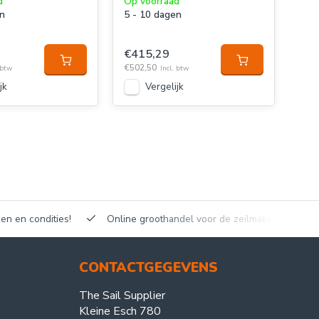
d
Op voorraad
en
5 - 10 dagen
Op 
5 -
€415,29
€502,50
€4
 btw
Incl. btw
€50
jk
Vergelijk
en en condities!
Online groothandel voor de zeilmakerij!
CONTACTGEGEVENS
The Sail Supplier
Kleine Esch 780