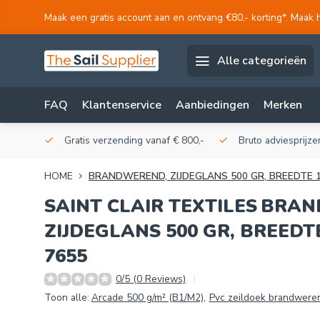
Maak een gratis account aan en ontvang €80,- korting*. Maak 
Alle categorieën
FAQ
Klantenservice
Aanbiedingen
Merken
akerij!
Gratis verzending vanaf € 800,-
Bruto adviesprijzen
HOME
BRANDWEREND, ZIJDEGLANS 500 GR, BREEDTE 15
SAINT CLAIR TEXTILES
BRAN
ZIJDEGLANS 500 GR, BREEDTE
7655
0/5 (0 Reviews)
Toon alle:
Arcade 500 g/m² (B1/M2)
,
Pvc zeildoek brandwere