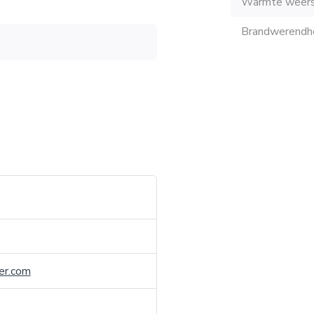
Warmte weers
Brandwerendhe
er.com