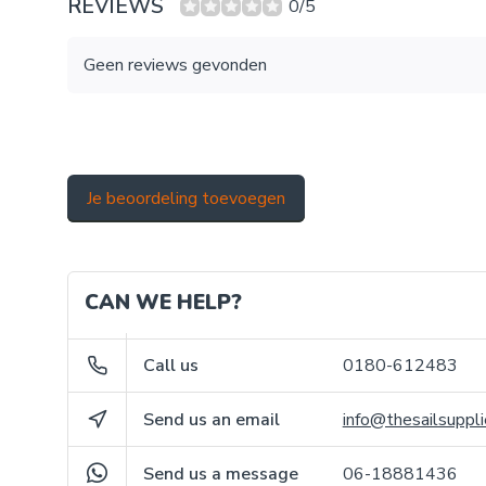
REVIEWS
0/5
Geen reviews gevonden
Je beoordeling toevoegen
CAN WE HELP?
Call us
0180-612483
Send us an email
info@thesailsuppli
Send us a message
06-18881436