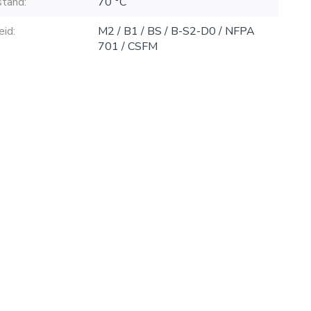
tand:
70 °C
id:
M2 / B1 / BS / B-S2-D0 / NFPA
701 / CSFM