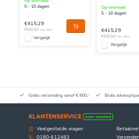
Op voorraad
5 - 10 dagen
Op voorraad
5 - 10 dagen
€415,29
€502,50
€415,29
Incl. btw
€502,50
Incl. btw
Vergelijk
Vergelijk
akerij!
Gratis verzending vanaf € 800,-
Bruto adviesprijze
KLANTENSERVICE
now opened
Veelgestelde vragen
Betaalme
0180-612483
Verzenden