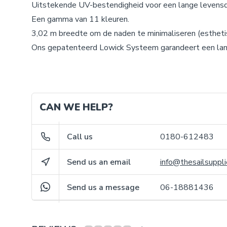
Uitstekende UV-bestendigheid voor een lange levensd
Een gamma van 11 kleuren.
3,02 m breedte om de naden te minimaliseren (esthetis
Ons gepatenteerd Lowick Systeem garandeert een lan
CAN WE HELP?
Call us
0180-612483
Send us an email
info@thesailsuppli
Send us a message
06-18881436