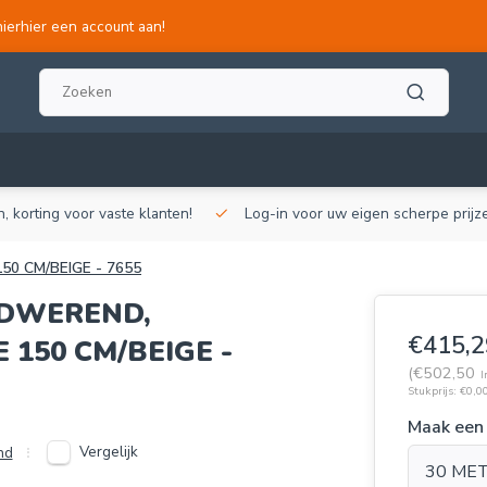
hierhier een account aan!
, korting voor vaste klanten!
Log-in voor uw eigen scherpe prijze
0 CM/BEIGE - 7655
DWEREND,
€415,2
 150 CM/BEIGE -
(€502,50
I
Stukprijs: €0,00
Maak een
Vergelijk
nd
30 ME