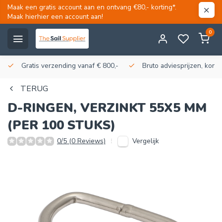
Maak een gratis account aan en ontvang €80,- korting*.
Maak hierhier een account aan!
0
Gratis verzending vanaf € 800,-
Bruto adviesprijzen, korti
TERUG
D-RINGEN, VERZINKT 55X5 MM
(PER 100 STUKS)
Vergelijk
0/5 (0 Reviews)