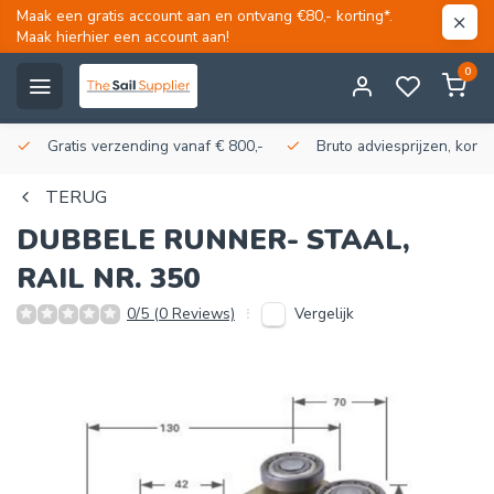
Maak een gratis account aan en ontvang €80,- korting*.
Maak hierhier een account aan!
0
Gratis verzending vanaf € 800,-
Bruto adviesprijzen, korti
TERUG
DUBBELE RUNNER- STAAL,
RAIL NR. 350
Vergelijk
0/5 (0 Reviews)