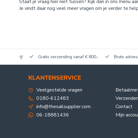
Staat je vraag hier niet tussen? Kijk dan in ons menu aa
Je vindt daar nog veel meer vragen om je verder te hel
akerij!
Gratis verzending vanaf € 800,-
Bruto adviesprijze
KLANTENSERVICE
Veelgestelde vragen
Betaalme
0180-612483
Verzenden
info@thesailsupplier.com
Contact
06-18881436
Mijn accou