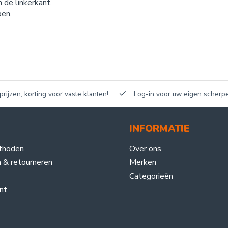
n de linkerkant.
pen.
n, korting voor vaste klanten!
Log-in voor uw eigen scherpe prijz
INFORMATIE
thoden
Over ons
 & retourneren
Merken
Categorieën
nt