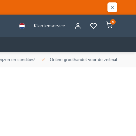
0
Klantenservice
n en condities!
Online groothandel voor de zeilmakerij!
Gr