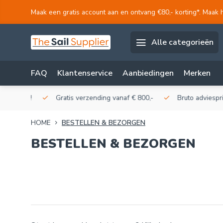
Maak een gratis account aan en ontvang €80,- korting*. Maak 
Alle categorieën
FAQ
Klantenservice
Aanbiedingen
Merken
akerij!
Gratis verzending vanaf € 800,-
Bruto adviesprijzen
HOME
BESTELLEN & BEZORGEN
BESTELLEN & BEZORGEN