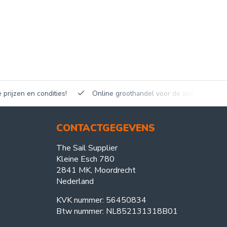
en en condities!
Online groothandel voor de zeilmakerij!
CONTACTGEGEVENS
The Sail Supplier
Kleine Esch 780
2841 MK, Moordrecht
Nederland
KVK nummer: 56450834
Btw nummer: NL852131318B01