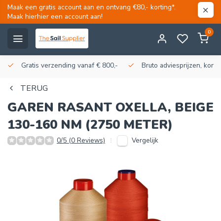
Maak een gratis account aan en ontvang €80,- korting*.
Maak hierhier een account aan!
0
Gratis verzending vanaf € 800,-
Bruto adviesprijzen, korti
TERUG
GAREN RASANT OXELLA, BEIGE
130-160 NM (2750 METER)
Vergelijk
0/5 (0 Reviews)