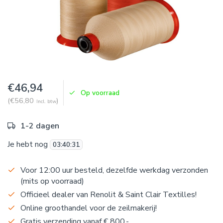
€46,94
Op voorraad
(€56,80
)
Incl. btw
1-2 dagen
Je hebt nog
03
:
40
:
31
Voor 12:00 uur besteld, dezelfde werkdag verzonden
(mits op voorraad)
Officieel dealer van Renolit & Saint Clair Textilles!
Online groothandel voor de zeilmakerij!
Gratis verzending vanaf € 800,-