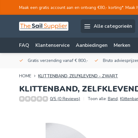
Maak een gratis account aan en ontvang €80,- korting*. Maak 
Alle categorieën
FAQ
Klantenservice
Aanbiedingen
Merken
akerij!
Gratis verzending vanaf € 800,-
Bruto adviesprijzen
HOME
KLITTENBAND, ZELFKLEVEND - ZWART
KLITTENBAND, ZELFKLEVEN
0/5 (0 Reviews)
Toon alle:
Band
,
Klittenba