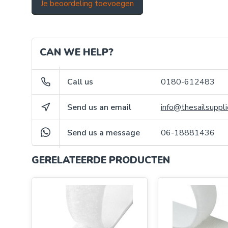
Je beoordeling toevoegen
CAN WE HELP?
Call us
0180-612483
Send us an email
info@thesailsuppli
Send us a message
06-18881436
GERELATEERDE PRODUCTEN