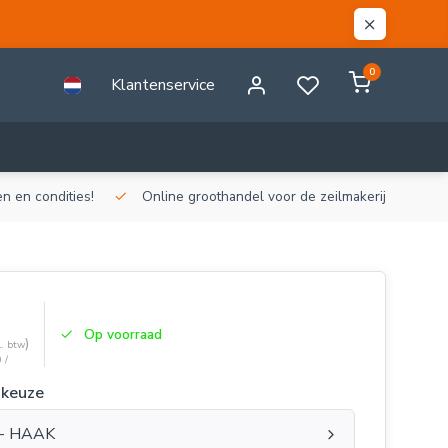
0
Klantenservice
n en condities!
Online groothandel voor de zeilmakerij!
Gr
Op voorraad
)
l. btw
 /
 keuze
- HAAK