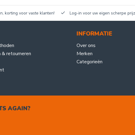
n, korting voor vaste klanten!
Log-in voor uw eigen scherpe prijz
INFORMATIE
thoden
Over ons
 & retourneren
Merken
Categorieën
nt
TS AGAIN?