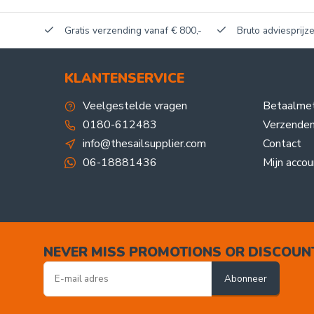
akerij!
Gratis verzending vanaf € 800,-
Bruto adviesprijze
KLANTENSERVICE
Veelgestelde vragen
Betaalme
0180-612483
Verzenden
info@thesailsupplier.com
Contact
06-18881436
Mijn accou
NEVER MISS PROMOTIONS OR DISCOUN
Abonneer