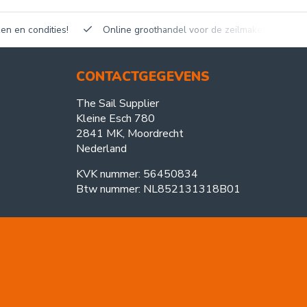
en en condities!
Online groothandel voor de zeilmakerij!
CONTACTGEGEVENS
The Sail Supplier
Kleine Esch 780
2841 MK, Moordrecht
Nederland
KVK nummer: 56450834
Btw nummer: NL852131318B01