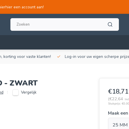
hierhier een account aan!
, korting voor vaste klanten!
Log-in voor uw eigen scherpe prijze
D - ZWART
€18,71
Vergelijk
nd
(€22,64
Inc
Stukprijs: €0,00
Maak een
25 MM 