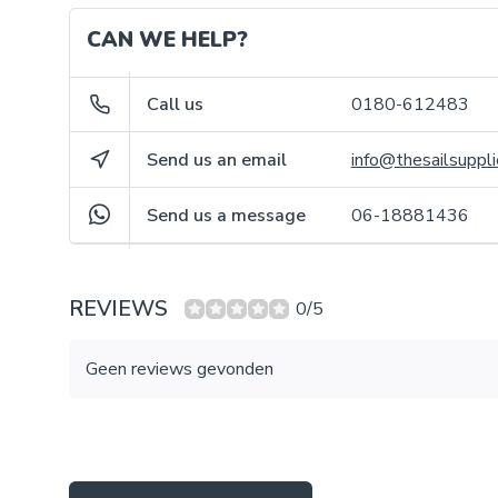
CAN WE HELP?
Call us
0180-612483
Send us an email
info@thesailsuppli
Send us a message
06-18881436
REVIEWS
0/5
Geen reviews gevonden