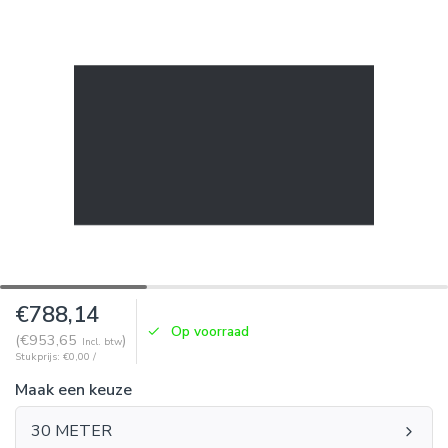
€788,14
Op voorraad
(€953,65
)
Incl. btw
Stukprijs: €0,00 /
Maak een keuze
30 METER