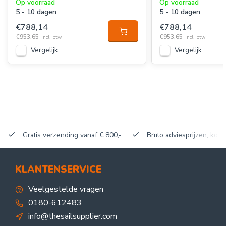
Op voorraad
Op voorraad
5 - 10 dagen
5 - 10 dagen
€788,14
€788,14
€953,65
€953,65
Incl. btw
Incl. btw
Vergelijk
Vergelijk
Gratis verzending vanaf € 800,-
Bruto adviesprijzen, korti
KLANTENSERVICE
Veelgestelde vragen
0180-612483
info@thesailsupplier.com