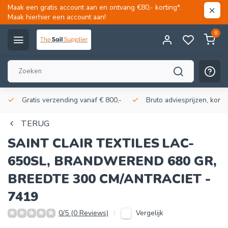
Maak een gratis account aan en ontvang €80,- korting*.
Maak hierhier een account aan!
0
Gratis verzending vanaf € 800,-
Bruto adviesprijzen, korti
TERUG
SAINT CLAIR TEXTILES
LAC-
650SL, BRANDWEREND 680 GR,
BREEDTE 300 CM/ANTRACIET -
7419
Vergelijk
0/5 (0 Reviews)