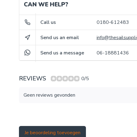
CAN WE HELP?
Call us
0180-612483
Send us an email
info@thesailsuppli
Send us a message
06-18881436
REVIEWS
0/5
Geen reviews gevonden
Je beoordeling toevoegen