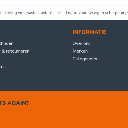
n, korting voor vaste klanten!
Log-in voor uw eigen scherpe prijz
INFORMATIE
thoden
Over ons
 & retourneren
Merken
Categorieën
nt
TS AGAIN?