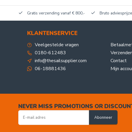
akerij!
Gratis verzending vanaf € 800,-
Bruto adviesprijze
KLANTENSERVICE
Veelgestelde vragen
Betaalme
0180-612483
Verzenden
info@thesailsupplier.com
Contact
06-18881436
Mijn accou
NEVER MISS PROMOTIONS OR DISCOUN
Abonneer