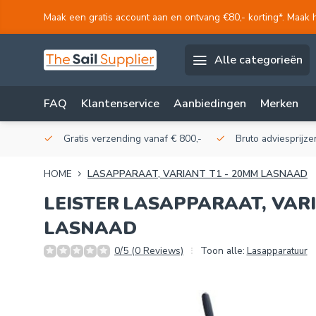
Maak een gratis account aan en ontvang €80,- korting*. Maak 
Alle categorieën
FAQ
Klantenservice
Aanbiedingen
Merken
akerij!
Gratis verzending vanaf € 800,-
Bruto adviesprijzen
HOME
LASAPPARAAT, VARIANT T1 - 20MM LASNAAD
LEISTER
LASAPPARAAT, VARI
LASNAAD
0/5 (0 Reviews)
Toon alle:
Lasapparatuur