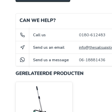
CAN WE HELP?
Call us
0180-612483
Send us an email
info@thesailsuppli
Send us a message
06-18881436
GERELATEERDE PRODUCTEN