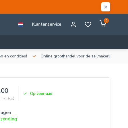
0
Klantenservice
n en condities!
Online groothandel voor de zeilmakerij!
Gr
,00
Op voorraad
4
)
Incl. btw
dagen
rzending