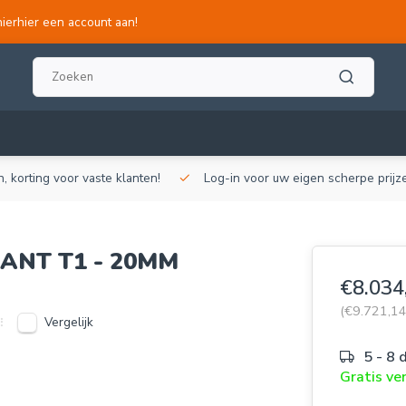
hierhier een account aan!
, korting voor vaste klanten!
Log-in voor uw eigen scherpe prijze
ANT T1 - 20MM
€8.034
(€9.721,1
Vergelijk
5 - 8 
Gratis ve