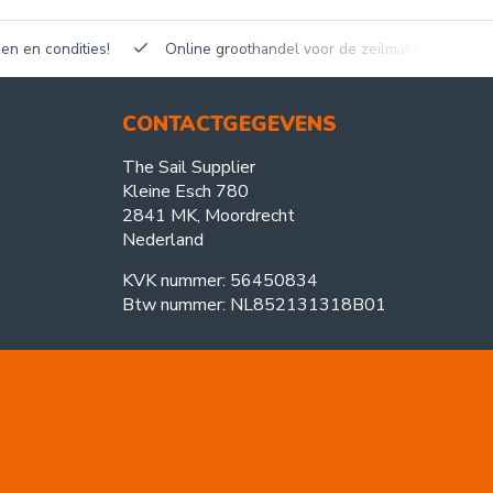
en en condities!
Online groothandel voor de zeilmakerij!
CONTACTGEGEVENS
The Sail Supplier
Kleine Esch 780
2841 MK, Moordrecht
Nederland
KVK nummer: 56450834
Btw nummer: NL852131318B01