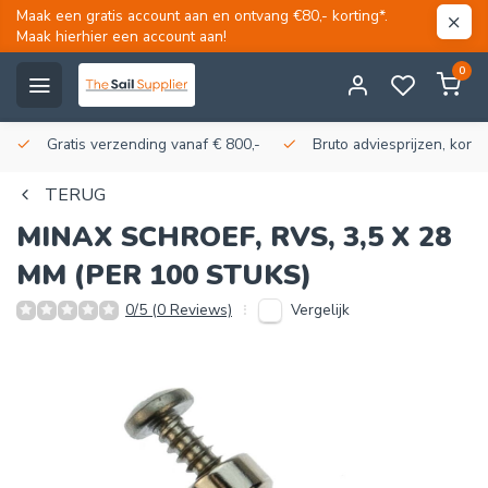
Maak een gratis account aan en ontvang €80,- korting*.
Maak hierhier een account aan!
0
Gratis verzending vanaf € 800,-
Bruto adviesprijzen, korti
TERUG
MINAX SCHROEF, RVS, 3,5 X 28
MM (PER 100 STUKS)
Vergelijk
0/5 (0 Reviews)