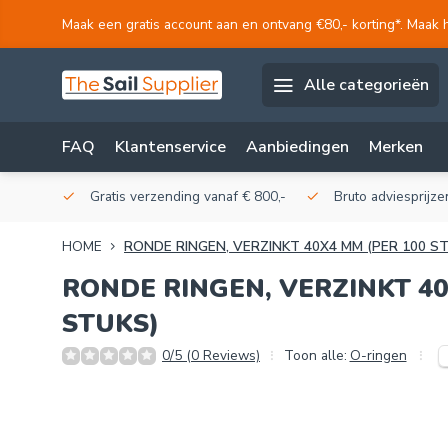
Maak een gratis account aan en ontvang €80,- korting*. Maak 
Alle categorieën
FAQ
Klantenservice
Aanbiedingen
Merken
akerij!
Gratis verzending vanaf € 800,-
Bruto adviesprijzen
HOME
RONDE RINGEN, VERZINKT 40X4 MM (PER 100 S
RONDE RINGEN, VERZINKT 40
STUKS)
0/5 (0 Reviews)
Toon alle:
O-ringen