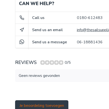
CAN WE HELP?
Call us
0180-612483
Send us an email
info@thesailsuppli
Send us a message
06-18881436
REVIEWS
0/5
Geen reviews gevonden
Je beoordeling toevoegen