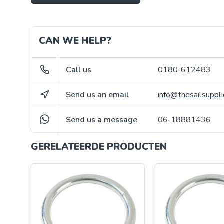
CAN WE HELP?
Call us
0180-612483
Send us an email
info@thesailsuppli
Send us a message
06-18881436
GERELATEERDE PRODUCTEN