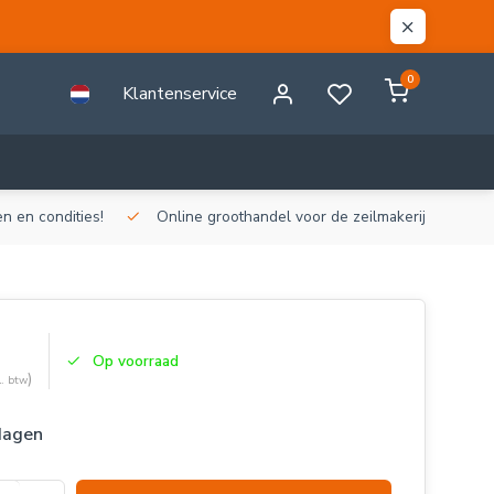
0
Klantenservice
n en condities!
Online groothandel voor de zeilmakerij!
Gr
Op voorraad
)
l. btw
dagen