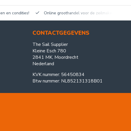
en en condities!
Online groothandel voor de zeilmakerij!
CONTACTGEGEVENS
The Sail Supplier
Kleine Esch 780
2841 MK, Moordrecht
Nederland
KVK nummer: 56450834
Btw nummer: NL852131318B01