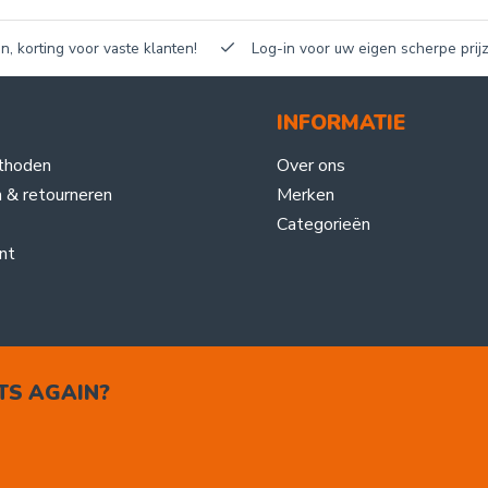
n, korting voor vaste klanten!
Log-in voor uw eigen scherpe prijz
INFORMATIE
thoden
Over ons
 & retourneren
Merken
Categorieën
nt
TS AGAIN?