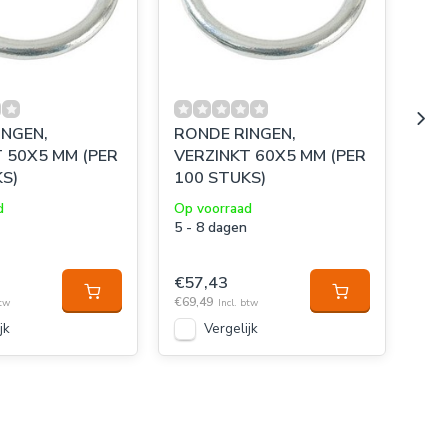
INGEN,
RONDE RINGEN,
RO
 50X5 MM (PER
VERZINKT 60X5 MM (PER
VE
S)
100 STUKS)
10
d
Op voorraad
Op 
5 - 8 dagen
5 -
€57,43
€2
€69,49
€33,
btw
Incl. btw
jk
Vergelijk