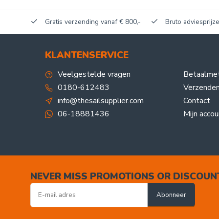
akerij!
Gratis verzending vanaf € 800,-
Bruto adviesprijze
KLANTENSERVICE
Veelgestelde vragen
Betaalme
0180-612483
Verzenden
info@thesailsupplier.com
Contact
06-18881436
Mijn accou
NEVER MISS PROMOTIONS OR DISCOUN
Abonneer