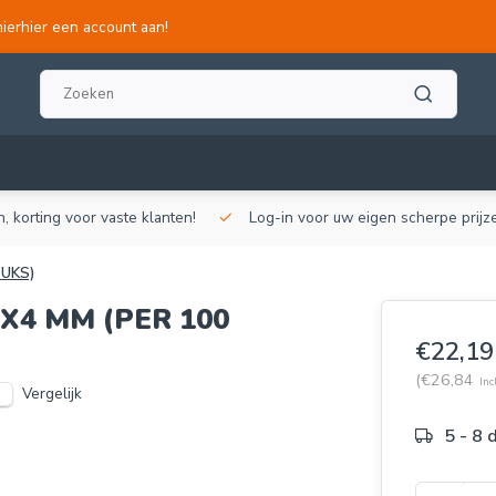
hierhier een account aan!
, korting voor vaste klanten!
Log-in voor uw eigen scherpe prijze
TUKS)
X4 MM (PER 100
€22,19
(€26,84
Inc
Vergelijk
5 - 8 