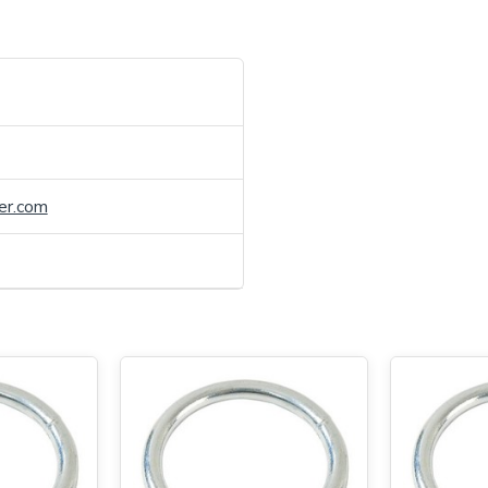
er.com