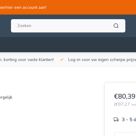
hierhier een account aan!
, korting voor vaste klanten!
Log-in voor uw eigen scherpe prijze
€80,39
rgelijk
(€97,27
Inc
3 - 5 