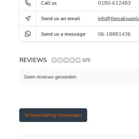
Call us
0180-612483
Send us an email
info@thesailsuppli
Send us a message
06-18881436
REVIEWS
0/5
Geen reviews gevonden
Je beoordeling toevoegen