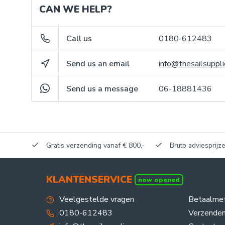
CAN WE HELP?
Call us
0180-612483
Send us an email
info@thesailsuppli
Send us a message
06-18881436
akerij!
Gratis verzending vanaf € 800,-
Bruto adviesprijze
KLANTENSERVICE
now opened
Veelgestelde vragen
Betaalme
0180-612483
Verzenden