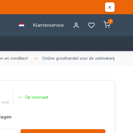
0
Klantenservice
n en condities!
Online groothandel voor de zeilmakerij!
Gr
Op voorraad
)
l. btw
dagen