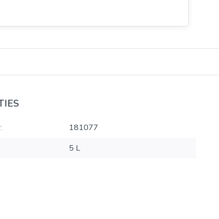
TIES
:
181077
5 L