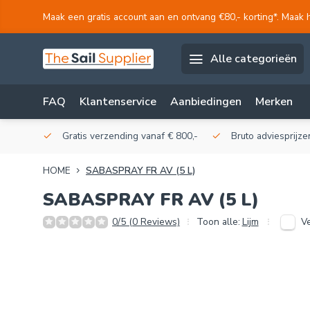
Maak een gratis account aan en ontvang €80,- korting*. Maak 
Alle categorieën
FAQ
Klantenservice
Aanbiedingen
Merken
akerij!
Gratis verzending vanaf € 800,-
Bruto adviesprijzen
HOME
SABASPRAY FR AV (5 L)
SABASPRAY FR AV (5 L)
Ve
0/5 (0 Reviews)
Toon alle:
Lijm