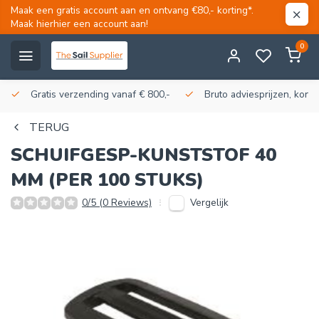
Maak een gratis account aan en ontvang €80,- korting*.
Maak hierhier een account aan!
0
Gratis verzending vanaf € 800,-
Bruto adviesprijzen, korti
TERUG
SCHUIFGESP-KUNSTSTOF 40
MM (PER 100 STUKS)
Vergelijk
0/5 (0 Reviews)