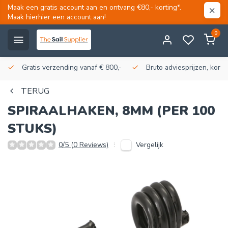
Maak een gratis account aan en ontvang €80,- korting*.
Maak hierhier een account aan!
0
Gratis verzending vanaf € 800,-
Bruto adviesprijzen, korti
TERUG
SPIRAALHAKEN, 8MM (PER 100
STUKS)
Vergelijk
0/5 (0 Reviews)