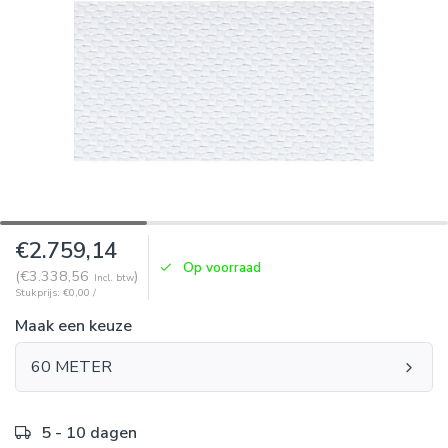
€2.759,14
Op voorraad
(€3.338,56
)
Incl. btw
Stukprijs: €0,00 /
Maak een keuze
60 METER
5 - 10 dagen