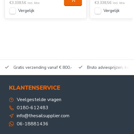
€3.338,56
€3.338,56
Incl. btw
Incl. btw
Vergelijk
Vergelijk
Gratis verzending vanaf € 800,-
Bruto adviesprijzen, korti
KLANTENSERVICE
Veelgestelde vragen
0180-612483
info@thesailsupplier.com
06-18881436