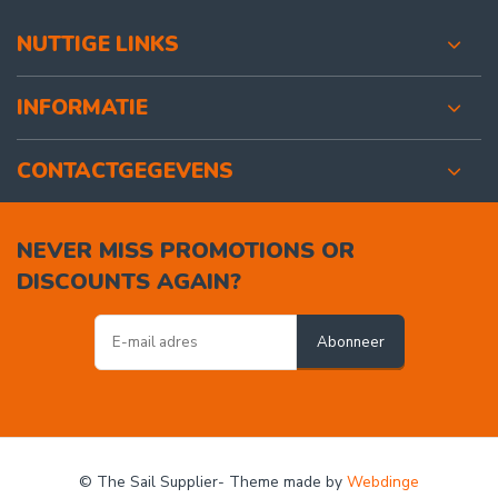
NUTTIGE LINKS
INFORMATIE
CONTACTGEGEVENS
NEVER MISS PROMOTIONS OR
DISCOUNTS AGAIN?
Abonneer
© The Sail Supplier
- Theme made by
Webdinge