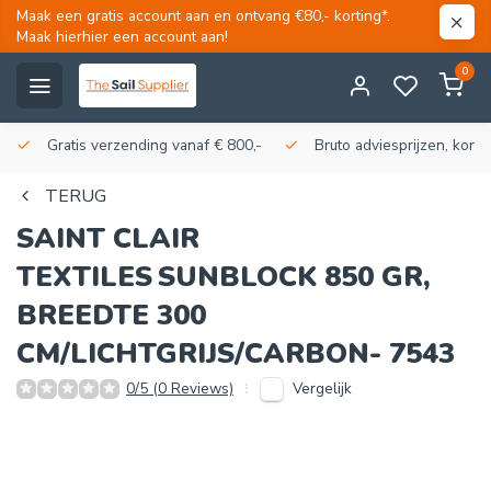
Maak een gratis account aan en ontvang €80,- korting*.
Maak hierhier een account aan!
0
Gratis verzending vanaf € 800,-
Bruto adviesprijzen, korti
TERUG
SAINT CLAIR
TEXTILES
SUNBLOCK 850 GR,
BREEDTE 300
CM/LICHTGRIJS/CARBON- 7543
Vergelijk
0/5 (0 Reviews)