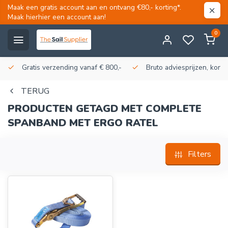
Maak een gratis account aan en ontvang €80,- korting*.
Maak hierhier een account aan!
0
Gratis verzending vanaf € 800,-
Bruto adviesprijzen, korti
TERUG
PRODUCTEN GETAGD MET COMPLETE
SPANBAND MET ERGO RATEL
Filters