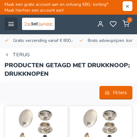
Maak een gratis account aan en ontvang €80,- korting*.
Maak hierhier een account aan!
0
Gratis verzending vanaf € 800,-
Bruto adviesprijzen, korti
TERUG
PRODUCTEN GETAGD MET DRUKKNOOP;
DRUKKNOPEN
Filters