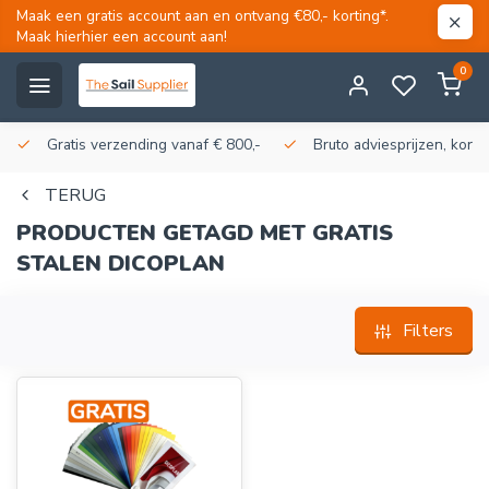
Maak een gratis account aan en ontvang €80,- korting*.
Maak hierhier een account aan!
0
Gratis verzending vanaf € 800,-
Bruto adviesprijzen, korti
TERUG
PRODUCTEN GETAGD MET GRATIS
STALEN DICOPLAN
Filters