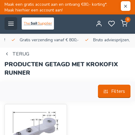
Maak een gratis account aan en ontvang €80,- korting*.
Maak hierhier een account aan!
0
Gratis verzending vanaf € 800,-
Bruto adviesprijzen, korti
TERUG
PRODUCTEN GETAGD MET KROKOFIX
RUNNER
Filters