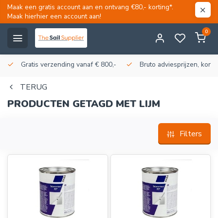
Maak een gratis account aan en ontvang €80,- korting*.
Maak hierhier een account aan!
0
Gratis verzending vanaf € 800,-
Bruto adviesprijzen, korti
TERUG
PRODUCTEN GETAGD MET LIJM
Filters