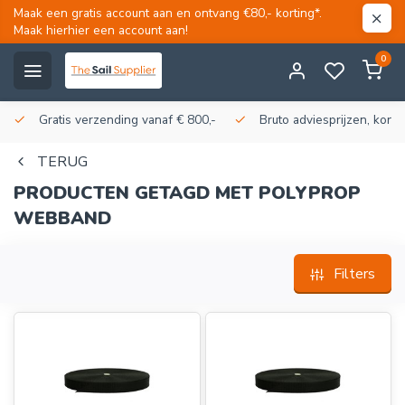
Maak een gratis account aan en ontvang €80,- korting*.
Maak hierhier een account aan!
0
Gratis verzending vanaf € 800,-
Bruto adviesprijzen, korti
TERUG
PRODUCTEN GETAGD MET POLYPROP
WEBBAND
Filters