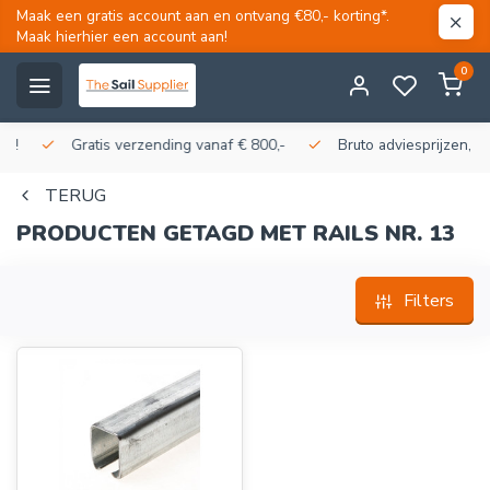
Maak een gratis account aan en ontvang €80,- korting*.
Maak hierhier een account aan!
0
Gratis verzending vanaf € 800,-
Bruto adviesprijzen, korti
TERUG
PRODUCTEN GETAGD MET RAILS NR. 13
Filters