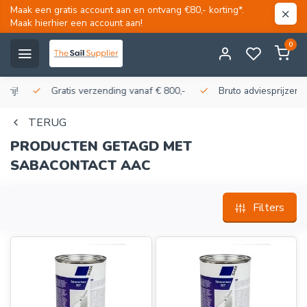
Maak een gratis account aan en ontvang €80,- korting*.
Maak hierhier een account aan!
0
Gratis verzending vanaf € 800,-
Bruto adviesprijzen, korti
TERUG
PRODUCTEN GETAGD MET
SABACONTACT AAC
Filters