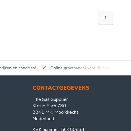
1
en en condities!
Online groothandel voor de zeilmakerij!
CONTACTGEGEVENS
The Sail Supplier
Kleine Esch 780
2841 MK, Moordrecht
Nederland
KVK nummer: 56450834