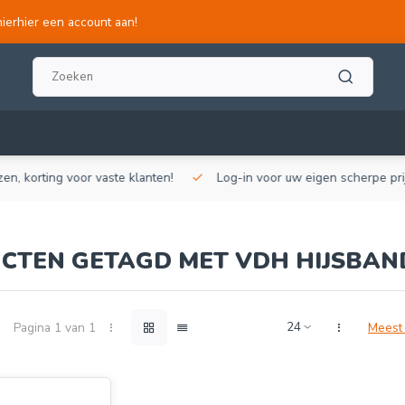
hierhier een account aan!
, korting voor vaste klanten!
Log-in voor uw eigen scherpe prijze
CTEN GETAGD MET VDH HIJSBAN
Pagina 1 van 1
Meest