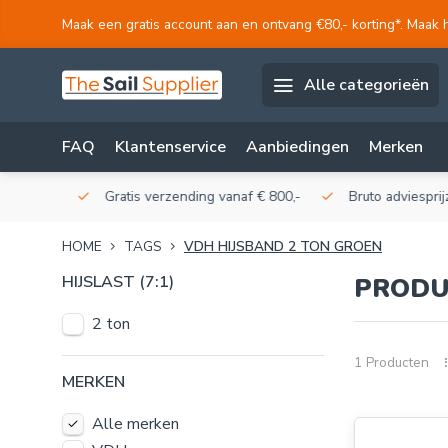
Maak een gratis account aan en ontvang €80,- korting*. Maak 
Alle categorieën
FAQ
Klantenservice
Aanbiedingen
Merken
akerij!
Gratis verzending vanaf € 800,-
Bruto adviesprijzen
HOME
TAGS
VDH HIJSBAND 2 TON GROEN
HIJSLAST (7:1)
PRODU
2 ton
1 Producten
MERKEN
Alle merken