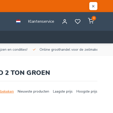
0
Klantenservice
n en condities!
Online groothandel voor de zeilmakerij!
Gr
D 2 TON GROEN
 bekeken
Nieuwste producten
Laagste prijs
Hoogste prijs