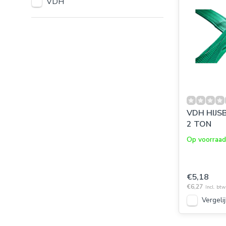
VDH
VDH HIJS
2 TON
Op voorraad
€5,18
€6,27
Incl. btw
Vergelij