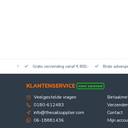
akerij!
Gratis verzending vanaf € 800,-
Bruto adviesprijze
KLANTENSERVICE
now opened
Veelgestelde vragen
Betaalme
0180-612483
Verzenden
info@thesailsupplier.com
Contact
06-18881436
Mijn accou