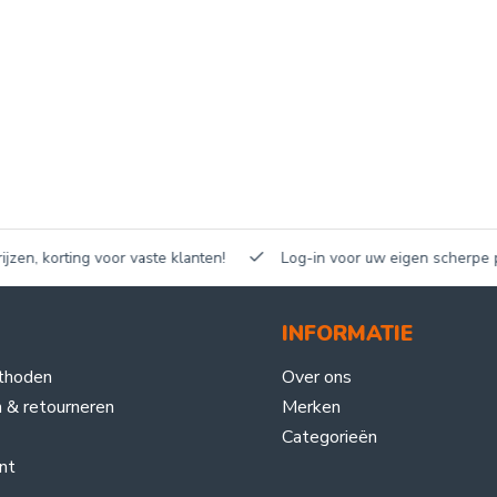
n, korting voor vaste klanten!
Log-in voor uw eigen scherpe prijz
INFORMATIE
thoden
Over ons
 & retourneren
Merken
Categorieën
nt