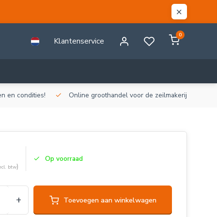
0
Klantenservice
n en condities!
Online groothandel voor de zeilmakerij!
Gr
Op voorraad
)
ncl. btw
+
Toevoegen aan winkelwagen