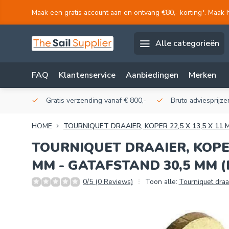
Maak een gratis account aan en ontvang €80,- korting*. Maak 
Alle categorieën
FAQ
Klantenservice
Aanbiedingen
Merken
akerij!
Gratis verzending vanaf € 800,-
Bruto adviesprijzen
HOME
TOURNIQUET DRAAIER, KOPER 22,5 X 13,5 X 11
TOURNIQUET DRAAIER, KOPER 
MM - GATAFSTAND 30,5 MM (
0/5 (0 Reviews)
Toon alle:
Tourniquet dra