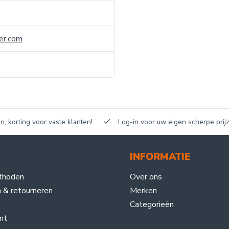
er.com
n, korting voor vaste klanten!
Log-in voor uw eigen scherpe prijz
INFORMATIE
thoden
Over ons
 & retourneren
Merken
Categorieën
nt