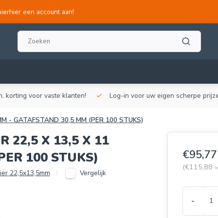
hierhier een account aan!
, korting voor vaste klanten!
Log-in voor uw eigen scherpe prijze
 MM - GATAFSTAND 30,5 MM (PER 100 STUKS)
22,5 X 13,5 X 11
€95,77
PER 100 STUKS)
(€115,88
I
Vergelijk
aier 22,5x13,5mm
-