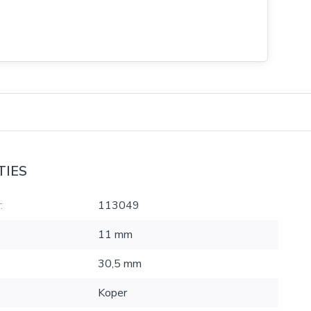
TIES
:
113049
11 mm
30,5 mm
Koper