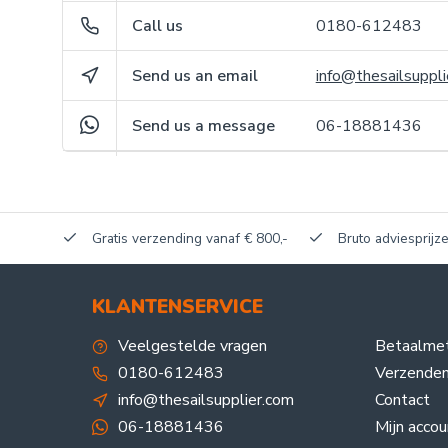
Call us
0180-612483
Send us an email
info@thesailsuppli
Send us a message
06-18881436
akerij!
Gratis verzending vanaf € 800,-
Bruto adviesprijze
KLANTENSERVICE
Veelgestelde vragen
Betaalme
0180-612483
Verzenden
info@thesailsupplier.com
Contact
06-18881436
Mijn accou