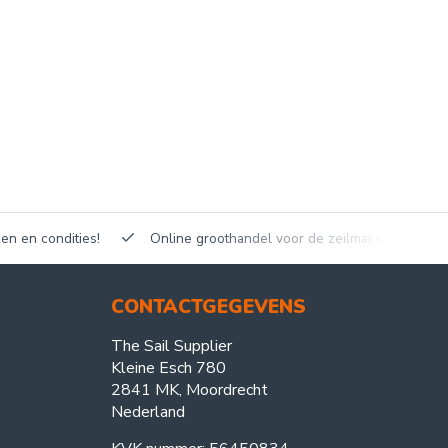
en en condities!
Online groothandel voor de zeilmakerij!
CONTACTGEGEVENS
The Sail Supplier
Kleine Esch 780
2841 MK, Moordrecht
Nederland