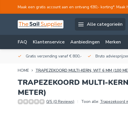
Maak een gratis account aan en ontvang €80,- korting*. Maak 
Alle categorieën
FAQ
Klantenservice
Aanbiedingen
Merken
akerij!
Gratis verzending vanaf € 800,-
Bruto adviesprijzen
HOME
TRAPEZEKOORD MULTI-KERN, WIT 6 MM (100 ME
TRAPEZEKOORD MULTI-KERN,
METER)
0/5 (0 Reviews)
Toon alle:
Trapezekoord m