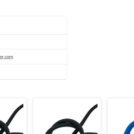
er.com