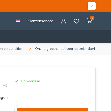
0
Klantenservice
n en condities!
Online groothandel voor de zeilmakerij!
Gr
Op voorraad
)
l. btw
agen