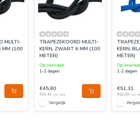
 MULTI-
TRAPEZEKOORD MULTI-
TRAPEZE
 MM (100
KERN, ZWART 6 MM (100
KERN, BL
METER)
METER)
Op voorraad
Op voorraa
1-2 dagen
1-2 dagen
€45,80
€51,31
€55,42
€62,09
Incl. btw
Incl. 
Vergelijk
Vergeli