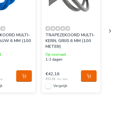
KOORD MULTI-
TRAPEZEKOORD MULTI-
TR
AUW 6 MM (100
KERN, GRIJS 6 MM (100
KE
METER)
ME
d
Op voorraad
Op 
1-2 dagen
1-2
€42,16
€7
€51,01
€91,
btw
Incl. btw
jk
Vergelijk