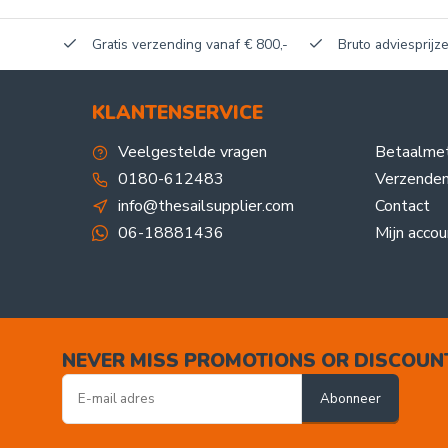
akerij!
Gratis verzending vanaf € 800,-
Bruto adviesprijze
KLANTENSERVICE
Veelgestelde vragen
Betaalme
0180-612483
Verzenden
info@thesailsupplier.com
Contact
06-18881436
Mijn accou
NEVER MISS PROMOTIONS OR DISCOUN
Abonneer