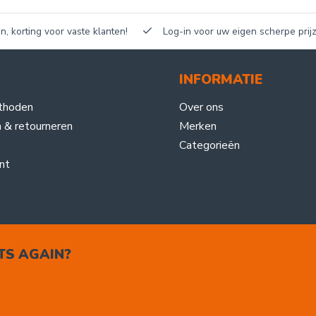
n, korting voor vaste klanten!
Log-in voor uw eigen scherpe prijz
INFORMATIE
thoden
Over ons
 & retourneren
Merken
Categorieën
nt
TS AGAIN?