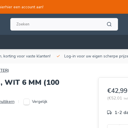
hierhier een account aan!
, korting voor vaste klanten!
Log-in voor uw eigen scherpe prijze
TER)
 WIT 6 MM (100
€42,99
(€52,01
Inc
Vergelijk
ultikern
1-2 d