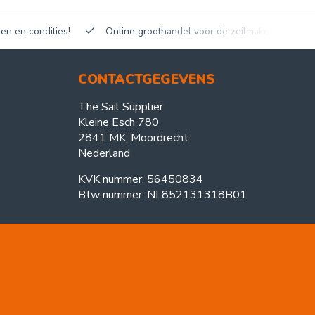
en en condities!
Online groothandel voor de zeilmakerij!
CONTACTGEGEVENS
The Sail Supplier
Kleine Esch 780
2841 MK, Moordrecht
Nederland
KVK nummer: 56450834
Btw nummer: NL852131318B01