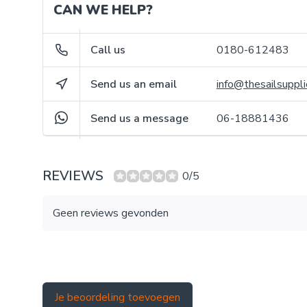
CAN WE HELP?
Call us
0180-612483
Send us an email
info@thesailsuppli
Send us a message
06-18881436
REVIEWS
0/5
Geen reviews gevonden
Je beoordeling toevoegen