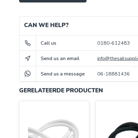
CAN WE HELP?
Call us
0180-612483
Send us an email
info@thesailsuppli
Send us a message
06-18881436
GERELATEERDE PRODUCTEN