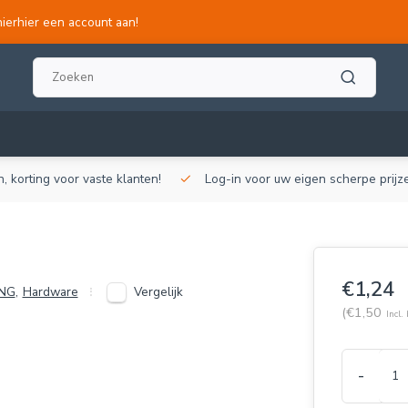
hierhier een account aan!
, korting voor vaste klanten!
Log-in voor uw eigen scherpe prijze
€1,24
Vergelijk
ING
,
Hardware
(€1,50
Incl.
-