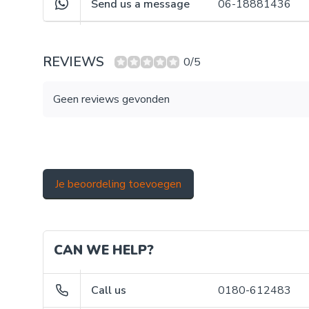
Send us a message
06-18881436
REVIEWS
0/5
Geen reviews gevonden
Je beoordeling toevoegen
CAN WE HELP?
Call us
0180-612483