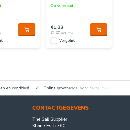
d
Op voorraad
Op 
€1,38
€4
€1,67
€5,0
w
Incl. btw
jk
Vergelijk
en en condities!
Online groothandel voor de zeilmakerij!
CONTACTGEGEVENS
The Sail Supplier
Kleine Esch 780