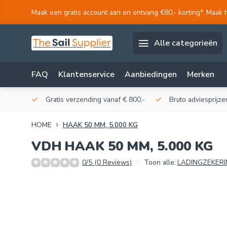
Maak een gratis account aan en ontvang €80,- korting*. Maak 
Alle categorieën
FAQ
Klantenservice
Aanbiedingen
Merken
akerij!
Gratis verzending vanaf € 800,-
Bruto adviesprijzen
HOME
HAAK 50 MM, 5.000 KG
VDH
HAAK 50 MM, 5.000 KG
0/5 (0 Reviews)
Toon alle:
LADINGZEKER