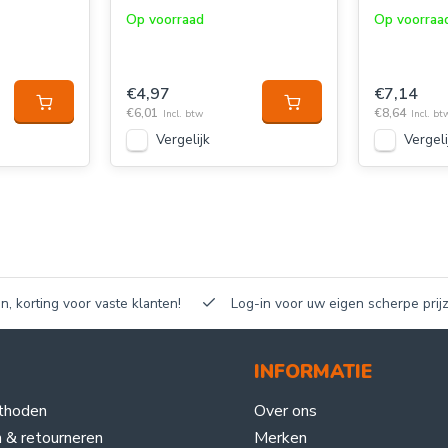
Op voorraad
Op voorraa
€4,97
€7,14
€6,01
€8,64
Incl. btw
Incl. bt
Vergelijk
Vergeli
n, korting voor vaste klanten!
Log-in voor uw eigen scherpe prijz
INFORMATIE
thoden
Over ons
 & retourneren
Merken