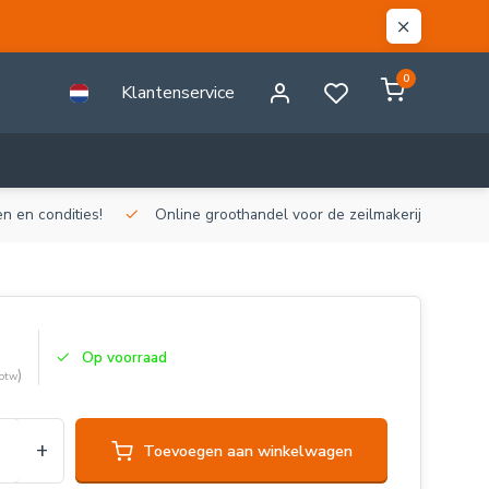
0
Klantenservice
n en condities!
Online groothandel voor de zeilmakerij!
Gr
Op voorraad
)
 btw
+
Toevoegen aan winkelwagen