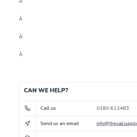
Â
Â
Â
Â
CAN WE HELP?
Call us
0180-612483
Send us an email
info@thesailsuppli