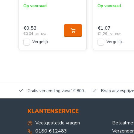
Op voorraad
Op voorraad
€0,53
€1,07
€0,64
€1,29
Incl. btw
Incl. btw
Vergelijk
Vergelijk
akerij!
Gratis verzending vanaf € 800,-
Bruto adviesprijze
KLANTENSERVICE
Veelgestelde vragen
Betaalme
0180-612483
Verzenden