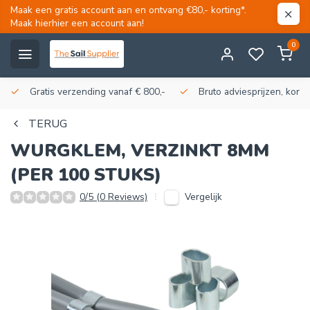
Maak een gratis account aan en ontvang €80,- korting*.
Maak hierhier een account aan!
0
Gratis verzending vanaf € 800,-
Bruto adviesprijzen, korti
TERUG
WURGKLEM, VERZINKT 8MM
(PER 100 STUKS)
Vergelijk
0/5 (0 Reviews)