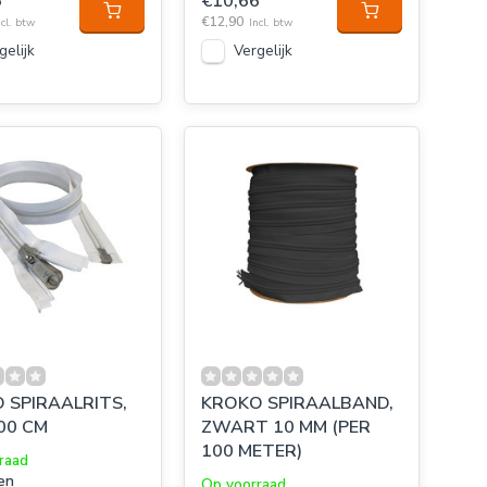
6
€10,66
€12,90
ncl. btw
Incl. btw
gelijk
Vergelijk
 SPIRAALRITS,
KROKO SPIRAALBAND,
00 CM
ZWART 10 MM (PER
100 METER)
raad
en
Op voorraad