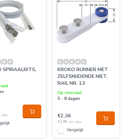
 SPIRAALRITS,
KROKO RUNNER MET
ZELFSNIJDENDE NIET,
RAIL NR. 13
raad
en
Op voorraad
5 - 8 dagen
€2,36
l. btw
€2,85
Incl. btw
gelijk
Vergelijk