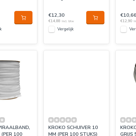
€12,30
€10,6
€14,88
€12,90
Incl. btw
I
k
Vergelijk
Ver
PIRAALBAND,
KROKO SCHUIVER 10
KROKO
 (PER 100
MM (PER 100 STUKS)
GRIJS 