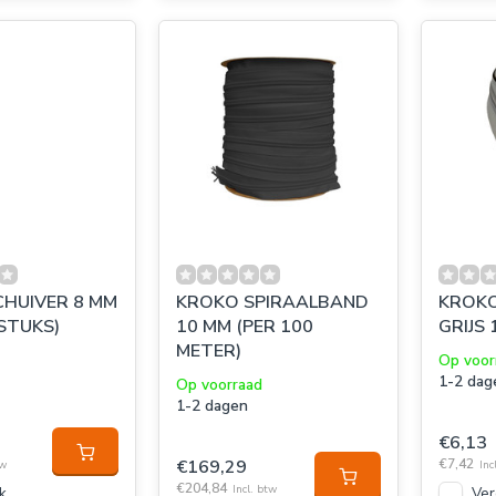
HUIVER 8 MM
KROKO SPIRAALBAND
KROKO
 STUKS)
10 MM (PER 100
GRIJS 
METER)
Op voor
1-2 dag
Op voorraad
1-2 dagen
€6,13
€169,29
€7,42
tw
Inc
€204,84
Incl. btw
k
Ver