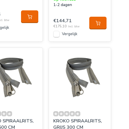
1-2 dagen
6
€144,71
ncl. btw
€175,10
Incl. btw
gelijk
Vergelijk
 SPIRAALRITS,
KROKO SPIRAALRITS,
500 CM
GRIJS 300 CM