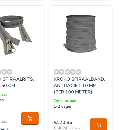
 SPIRAALRITS,
KROKO SPIRAALBAND,
150 CM
ANTRACIET 10 MM
(PER 100 METER)
raad
en
Op voorraad
1-2 dagen
€120,86
l. btw
€146,24
Incl. btw
gelijk