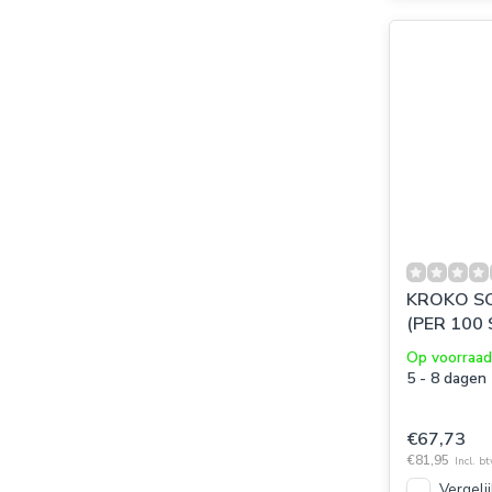
KROKO SC
(PER 100
Op voorraad
5 - 8 dagen
€67,73
€81,95
Incl. b
Vergelij