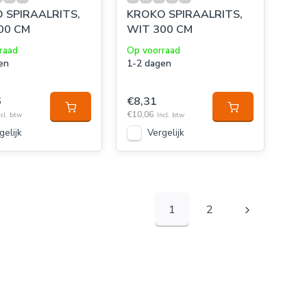
 SPIRAALRITS,
KROKO SPIRAALRITS,
00 CM
WIT 300 CM
raad
Op voorraad
en
1-2 dagen
6
€8,31
€10,06
ncl. btw
Incl. btw
gelijk
Vergelijk
1
2