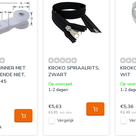
UNNER MET
KROKO SPIRAALRITS,
KROKO
ENDE NIET,
ZWART
WIT
 45
Op voorraad
Op voor
1-2 dagen
1-2 dag
€5,63
€5,36
€6,81
€6,48
Incl. btw
Inc
Vergelijk
Ver
k