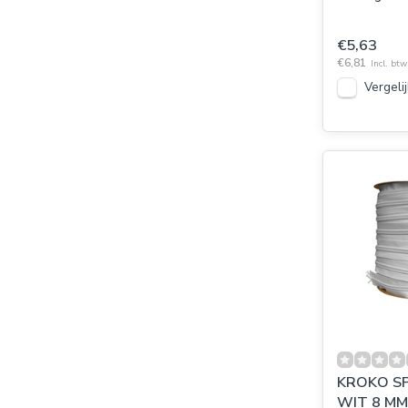
€5,63
€6,81
Incl. btw
Vergelij
KROKO S
WIT 8 MM