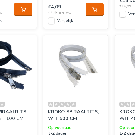
€13,9
€4,09
€16,89
I
€4,95
tw
Incl. btw
Ver
k
Vergelijk
IRAALRITS,
KROKO SPIRAALRITS,
KROKO
T 100 CM
WIT 500 CM
WIT 4
Op voorraad
Op voor
1-2 dagen
1-2 dag