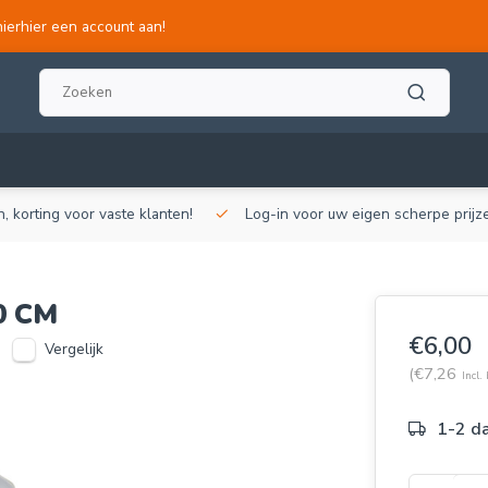
hierhier een account aan!
, korting voor vaste klanten!
Log-in voor uw eigen scherpe prijze
0 CM
€6,00
Vergelijk
(€7,26
Incl.
1-2 d