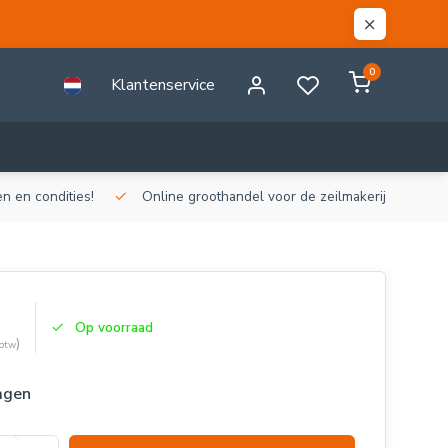
0
Klantenservice
n en condities!
Online groothandel voor de zeilmakerij!
Gr
Op voorraad
)
 btw
agen