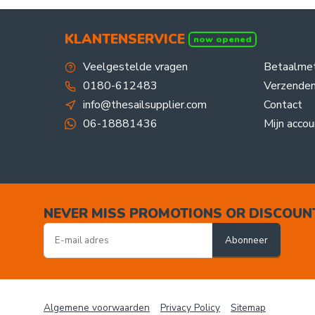
KLANTENSERVICE
now opened
Veelgestelde vragen
Betaalme
0180-612483
Verzenden
info@thesailsupplier.com
Contact
06-18881436
Mijn accou
NEVER MISS PROMOTIONS OR DISCOUN
Abonneer
Algemene voorwaarden
Privacy Policy
Sitemap