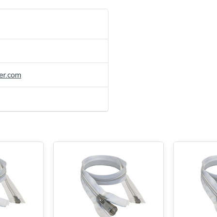
er.com