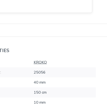
TIES
KROKO
:
25056
40 mm
150 cm
10 mm