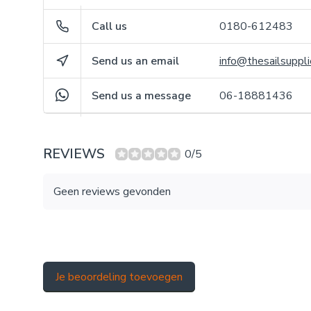
Call us
0180-612483
Send us an email
info@thesailsuppli
Send us a message
06-18881436
REVIEWS
0/5
Geen reviews gevonden
Je beoordeling toevoegen