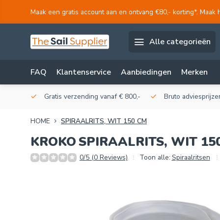
Maak een gratis account aan en ontvang €80,- korting*. Maak 
Alle categorieën
FAQ
Klantenservice
Aanbiedingen
Merken
akerij!
Gratis verzending vanaf € 800,-
Bruto adviesprijzen
HOME
SPIRAALRITS, WIT 150 CM
KROKO
SPIRAALRITS, WIT 15
0/5 (0 Reviews)
Toon alle:
Spiraalritsen