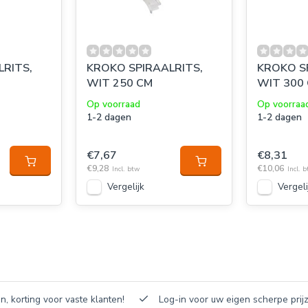
LRITS,
KROKO SPIRAALRITS,
KROKO S
WIT 250 CM
WIT 300
Op voorraad
Op voorraa
1-2 dagen
1-2 dagen
€7,67
€8,31
€9,28
€10,06
Incl. btw
Incl. 
Vergelijk
Vergeli
n, korting voor vaste klanten!
Log-in voor uw eigen scherpe prijz