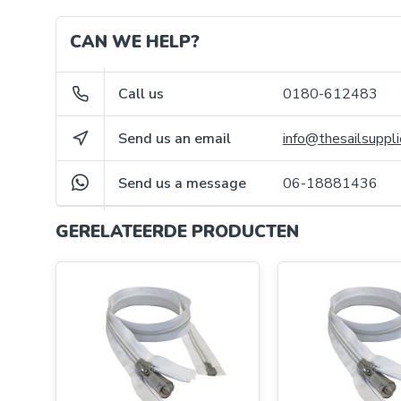
CAN WE HELP?
Call us
0180-612483
Send us an email
info@thesailsuppli
Send us a message
06-18881436
GERELATEERDE PRODUCTEN