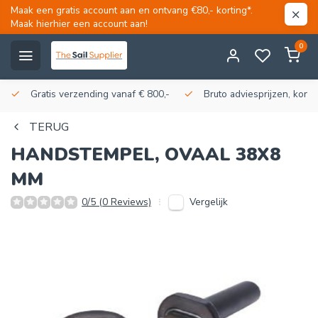
Maak een gratis account aan en ontvang €80,- korting*.
Maak hierhier een account aan!
0
Gratis verzending vanaf € 800,-
Bruto adviesprijzen, korti
TERUG
HANDSTEMPEL, OVAAL 38X8
MM
Vergelijk
0/5 (0 Reviews)