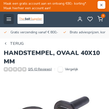
Maak een gratis account aan en ontvang €80,- korting*.
Maak hierhier een account aan!
0
Gratis verzending vanaf € 800,-
Bruto adviesprijzen, korti
TERUG
HANDSTEMPEL, OVAAL 40X10
MM
Vergelijk
0/5 (0 Reviews)