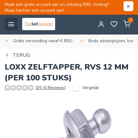
Maak een gratis account aan en ontvang €80,- korting*.
Maak hierhier een account aan!
0
Gratis verzending vanaf € 800,-
Bruto adviesprijzen, korti
TERUG
LOXX
ZELFTAPPER, RVS 12 MM
(PER 100 STUKS)
Vergelijk
0/5 (0 Reviews)