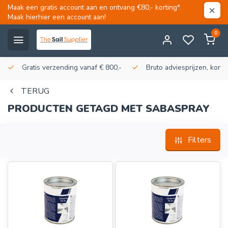
Maak een gratis account aan en ontvang €80,- korting*.
Maak hierhier een account aan!
0
Gratis verzending vanaf € 800,-
Bruto adviesprijzen, korti
TERUG
PRODUCTEN GETAGD MET SABASPRAY
Filters