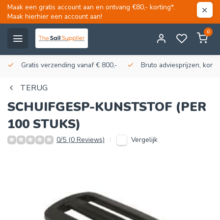
Maak een gratis account aan en ontvang €80,- korting*.
Maak hierhier een account aan!
0
Gratis verzending vanaf € 800,-
Bruto adviesprijzen, korti
TERUG
SCHUIFGESP-KUNSTSTOF (PER
100 STUKS)
Vergelijk
0/5 (0 Reviews)