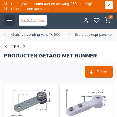
Maak een gratis account aan en ontvang €80,- korting*.
Maak hierhier een account aan!
0
Gratis verzending vanaf € 800,-
Bruto adviesprijzen, korti
TERUG
PRODUCTEN GETAGD MET RUNNER
Filters