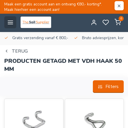
Maak een gratis account aan en ontvang €80,- korting*.
Maak hierhier een account aan!
0
Gratis verzending vanaf € 800,-
Bruto adviesprijzen, korti
TERUG
PRODUCTEN GETAGD MET VDH HAAK 50
MM
Filters