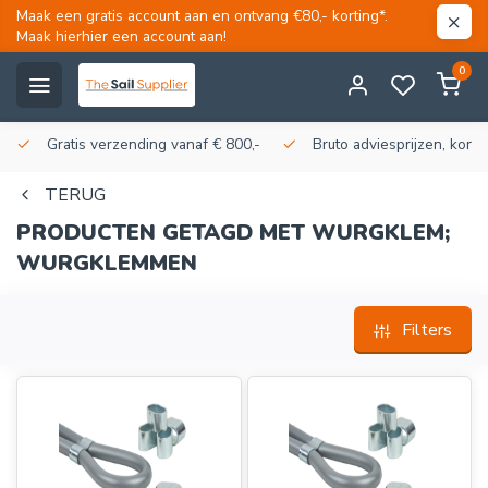
Maak een gratis account aan en ontvang €80,- korting*.
Maak hierhier een account aan!
0
Gratis verzending vanaf € 800,-
Bruto adviesprijzen, korti
TERUG
PRODUCTEN GETAGD MET WURGKLEM;
WURGKLEMMEN
Filters