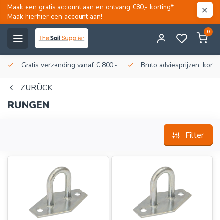
Maak een gratis account aan en ontvang €80,- korting*.
Maak hierhier een account aan!
0
Gratis verzending vanaf € 800,-
Bruto adviesprijzen, korti
ZURÜCK
RUNGEN
Filter