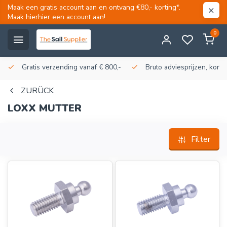
Maak een gratis account aan en ontvang €80,- korting*.
Maak hierhier een account aan!
0
Gratis verzending vanaf € 800,-
Bruto adviesprijzen, korti
ZURÜCK
LOXX MUTTER
Filter