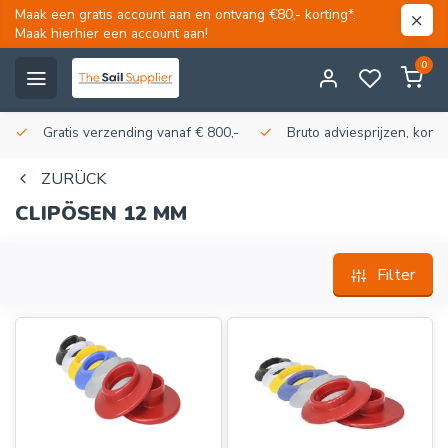
Maak een gratis account aan en ontvang €80,- korting*.
Maak hierhier een account aan!
0
Gratis verzending vanaf € 800,-
Bruto adviesprijzen, korti
ZURÜCK
CLIPÖSEN 12 MM
Filter