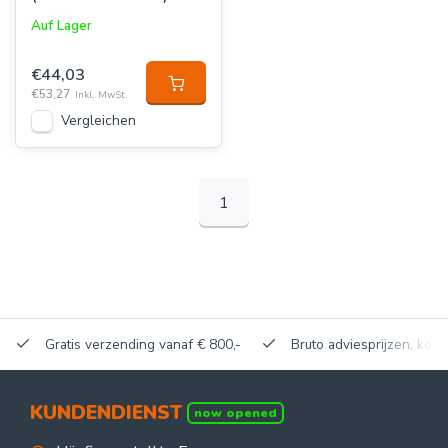
Auf Lager
€44,03
€53,27
Inkl. MwSt.
Vergleichen
1
Gratis verzending vanaf € 800,-
Bruto adviesprijzen, korti
KUNDENDIENST
now opened