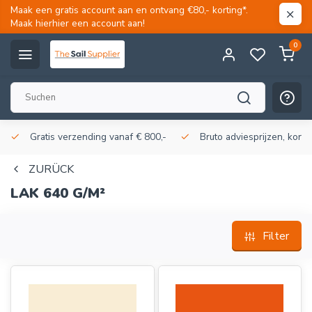
Maak een gratis account aan en ontvang €80,- korting*.
Maak hierhier een account aan!
0
Gratis verzending vanaf € 800,-
Bruto adviesprijzen, korti
ZURÜCK
LAK 640 G/M²
Filter