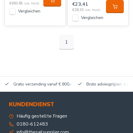
€693,85
€23,41
Inkl. MwSt.
€28,33
Inkl. MwSt.
Vergleichen
Vergleichen
1
Gratis verzending vanaf € 800,-
Bruto adviesprijzen, korti
KUNDENDIENST
Häufig gestellte Fragen
0180-612483
info@thesailsupplier.com