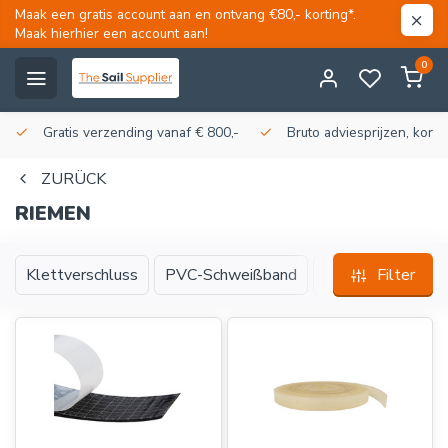
Maak een gratis account aan en ontvang €80,- korting*.
Maak hierhier een account aan!
0
Gratis verzending vanaf € 800,-
Bruto adviesprijzen, korti
ZURÜCK
RIEMEN
Klettverschluss
PVC-Schweißband
Riemen
Filter
Polye