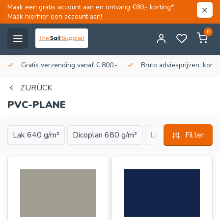
Maak een gratis account aan en ontvang €80,- korting*.
Maak hierhier een account aan!
0
Gratis verzending vanaf € 800,-
Bruto adviesprijzen, korti
ZURÜCK
PVC-PLANE
Lak 640 g/m²
Dicoplan 680 g/m²
Lak 900 g/m²
Filter
To