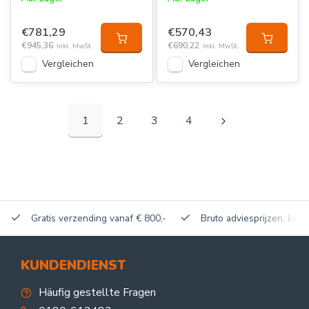
€781,29
€570,43
€945,36
€690,22
Inkl. MwSt.
Inkl. MwSt.
Vergleichen
Vergleichen
1
2
3
4
Gratis verzending vanaf € 800,-
Bruto adviesprijzen, korti
KUNDENDIENST
Häufig gestellte Fragen