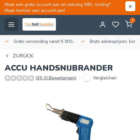
Maak een gratis account aan en ontvang €80,- korting*.
Maak hierhier een account aan!
0
Gratis verzending vanaf € 800,-
Bruto adviesprijzen, korti
ZURÜCK
ACCU HANDSNIJBRANDER
Vergleichen
0/5 (0 Bewertungen)