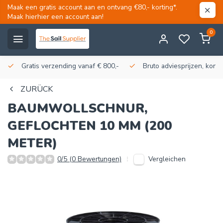
Maak een gratis account aan en ontvang €80,- korting*.
Maak hierhier een account aan!
0
Gratis verzending vanaf € 800,-
Bruto adviesprijzen, korti
ZURÜCK
BAUMWOLLSCHNUR,
GEFLOCHTEN 10 MM (200
METER)
Vergleichen
0/5 (0 Bewertungen)