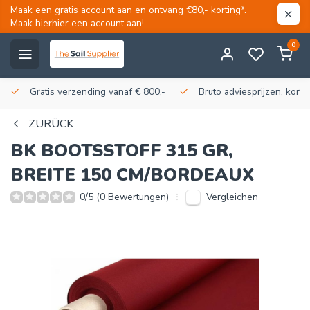
Maak een gratis account aan en ontvang €80,- korting*.
Maak hierhier een account aan!
0
Gratis verzending vanaf € 800,-
Bruto adviesprijzen, korti
ZURÜCK
BK BOOTSSTOFF 315 GR,
BREITE 150 CM/BORDEAUX
Vergleichen
0/5 (0 Bewertungen)