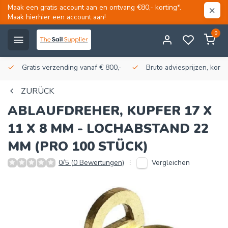
Maak een gratis account aan en ontvang €80,- korting*.
Maak hierhier een account aan!
0
Gratis verzending vanaf € 800,-
Bruto adviesprijzen, korti
ZURÜCK
ABLAUFDREHER, KUPFER 17 X
11 X 8 MM - LOCHABSTAND 22
MM (PRO 100 STÜCK)
Vergleichen
0/5 (0 Bewertungen)