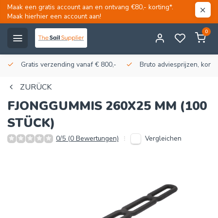
Maak een gratis account aan en ontvang €80,- korting*.
Maak hierhier een account aan!
0
Gratis verzending vanaf € 800,-
Bruto adviesprijzen, korti
ZURÜCK
FJONGGUMMIS 260X25 MM (100
STÜCK)
Vergleichen
0/5 (0 Bewertungen)