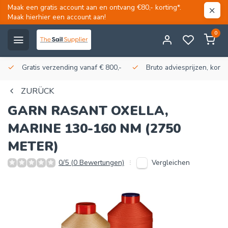
Maak een gratis account aan en ontvang €80,- korting*.
Maak hierhier een account aan!
0
Gratis verzending vanaf € 800,-
Bruto adviesprijzen, korti
ZURÜCK
GARN RASANT OXELLA,
MARINE 130-160 NM (2750
METER)
Vergleichen
0/5 (0 Bewertungen)